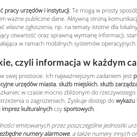
 pracy urzędów i instytucji
. Te mogą w prosty sposó
im ważne publiczne dane. Aktywną stroną komunikacj
ć własne zgłoszenia, np. na tematy istotne dla lokaln
jący otwartość oraz sprawną wymianę informacji, st
ziałająca w ramach mobilnych systemów operacyjnych.
kie, czyli informacja w każdym ca
ne w swej prostocie. Ich najważniejszym zadaniem jest
p
acyjne urzędów miasta
,
służb miejskich
,
służb zarządz
eszkaniec w czasie mocno zbliżonym do rzeczywistego
trzeżenia o zagrożeniach. Zyskuje dostęp do
wykazu 
 imprez kulturalnych
czy
sportowych
.
alności emitowanych przez poszczególne jednostki ur
iezbędne numery alarmowe
, a także numery innych or