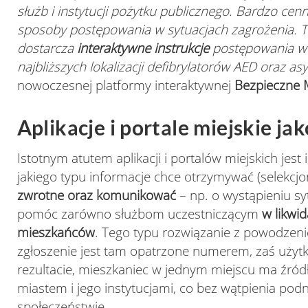
służb i instytucji pożytku publicznego. Bardzo ce
sposoby postępowania w sytuacjach zagrożenia. To
dostarcza
interaktywne instrukcje
postępowania w s
najbliższych lokalizacji defibrylatorów AED oraz asy
nowoczesnej platformy interaktywnej
Bezpieczne M
Aplikacje i portale miejskie j
Istotnym atutem aplikacji i portalów miejskich jes
jakiego typu informacje chce otrzymywać (selekcjo
zwrotne oraz komunikować
– np. o wystąpieniu sy
pomóc zarówno służbom uczestniczącym
w likwi
mieszkańców
. Tego typu rozwiązanie z powodz
zgłoszenie jest tam opatrzone numerem, zaś użyt
rezultacie, mieszkaniec w jednym miejscu ma źród
miastem i jego instytucjami, co bez wątpienia po
społeczeństwie.