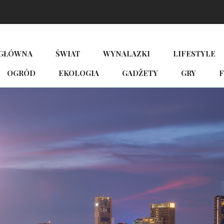
 GŁÓWNA
ŚWIAT
WYNALAZKI
LIFESTYLE
OGRÓD
EKOLOGIA
GADŻETY
GRY
F