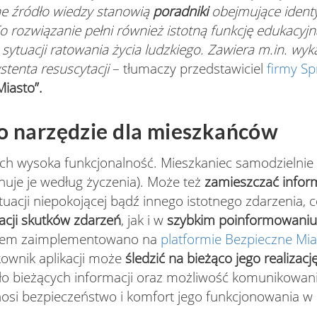
nne źródło wiedzy stanowią
poradniki
obejmujące identyf
 rozwiązanie pełni również istotną funkcję edukacyjn
ytuacji ratowania życia ludzkiego. Zawiera m.in. wyk
stenta resuscytacji
– tłumaczy przedstawiciel
firmy Sp
iasto”.
ako narzędzie dla mieszkańców
t ich wysoka funkcjonalność. Mieszkaniec samodzielnie 
nuje je według życzenia). Może też
zamieszczać infor
tuacji niepokojącej bądź innego istotnego zdarzenia,
dacji skutków zdarzeń
, jak i w
szybkim poinformowaniu
eniem zaimplementowano na
platformie Bezpieczne Mia
kownik aplikacji może
śledzić na bieżąco jego realizacj
ło bieżących informacji oraz możliwość komunikowani
dnosi bezpieczeństwo i komfort jego funkcjonowania w