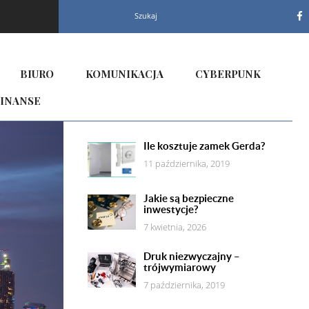
Szukaj
BIURO
KOMUNIKACJA
CYBERPUNK
INANSE
Ile kosztuje zamek Gerda?
11 października, 2019
Jakie są bezpieczne
inwestycje?
7 kwietnia, 2026
Druk niezwyczajny –
trójwymiarowy
7 października, 2019