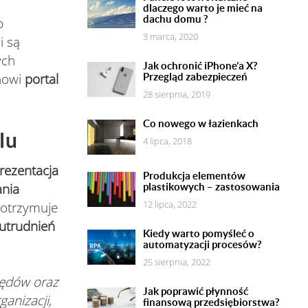
dlaczego warto je mieć na
dachu domu ?
b
3 marca, 2020
i są
ych
Jak ochronić iPhone’a X?
anowi
portal
Przegląd zabezpieczeń
28 sierpnia, 2019
Co nowego w łazienkach
lu
4 lipca, 2018
rezentacja
Produkcja elementów
ania
plastikowych – zastosowania
12 lipca, 2022
 otrzymuje
utrudnień
Kiedy warto pomyśleć o
automatyzacji procesów?
25 sierpnia, 2022
zędów oraz
Jak poprawić płynność
ganizacji,
finansową przedsiębiorstwa?