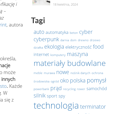
ikację i
18 kwietnia, 2024
ą –
az
Tagi
rint
, autora
auto
cyber
automatyka
beton
cyberpunk
darnia
dom
drewno
drzewo
ekologia
food
elektryczność
działka
maszyna
internet
komputery
określa,
materiały budowlane
macje
nowe
 co może
meble
murawa
nośnik danych
ochrona
 innych
pomysł
oko
polska
środowiska
ogród
sto
.
Każde
prąd
samochód
powerbank
recycling
rower
ę
. W
silnik
sport
spy
a się z
technologia
terminator