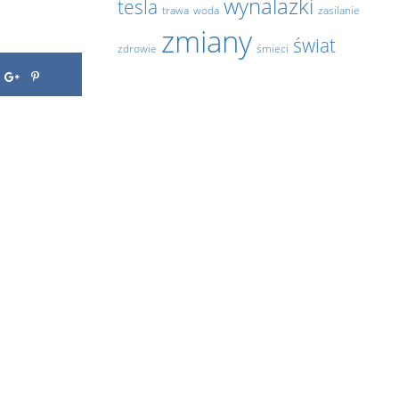
wynalazki
tesla
trawa
woda
zasilanie
zmiany
świat
zdrowie
śmieci