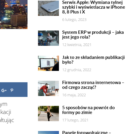
Serwis Apple: Wymiana tylnej
szybki i wyświetlacza w iPhone
8, 8 Plus i X
6 lutego, 2023
System ERP w produkcji – jaka
jest jego rola?
12 kwietnia, 2021
Jak to ze składaniem publikacji
było?
12 grudnia, 2022
Firmowa strona internetowa –
od czego zacząć?
16 maja, 2022
zym
5 sposobów na powrót do
kacji
formy po zimie
łtując
17 lutego, 2021
Panele fotowoltaiczne –