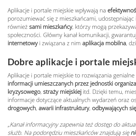
Aplikacje i portale miejskie wpływają na
efektywność
porozumiewać się z mieszkańcami, udostępniając 
również
sami mieszkańcy
, którzy mogą przekazywa
społeczności. Główny kanał komunikacji, gwarantu
internetowy
i związana z nim
aplikacja mobilna
, d
Dobre aplikacje i portale miejs
Aplikacje i portale miejskie to rozwiązania genial
informacji umieszczanych przez jednostki organiz
kryzysowego
,
straży miejskiej
itd. Dzięki temu, mi
informacje dotyczące aktualnych wydarzeń oraz os
drogowych
,
awarii infrastruktury
,
odbywających się
„Kanał informacyjny zapewnia też dostęp do aktu
służb. Na podorędziu mieszkańców znajdują się
n