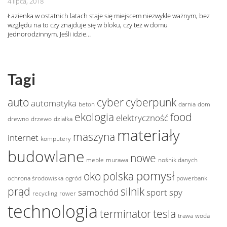
4 lipca, 2018
Łazienka w ostatnich latach staje się miejscem niezwykle ważnym, bez
względu na to czy znajduje się w bloku, czy też w domu
jednorodzinnym. Jeśli idzie…
Tagi
auto
cyber
cyberpunk
automatyka
beton
darnia
dom
ekologia
food
elektryczność
drewno
drzewo
działka
materiały
maszyna
internet
komputery
budowlane
nowe
meble
murawa
nośnik danych
pomysł
oko
polska
ochrona środowiska
ogród
powerbank
prąd
silnik
samochód
sport
spy
recycling
rower
technologia
terminator
tesla
trawa
woda