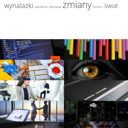
zmiany
wynalazki
świat
zasilanie
zdrowie
śmieci