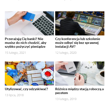
Przerażają Cię banki? Nie
Czy konferencja lub szkolenie
musisz do nich chodzić, aby
może odbyć się bez sprawnej
szybko pożyczyć pieniądze
instalacji AV?
15 lutego, 2021
12 lutego, 2020
Utylizować, czy odzyskiwać?
Różnice między stacją roboczą a
pecetem
13 lipca, 2018
13 lutego, 2019