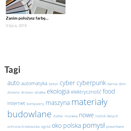
Zanim położysz farbę…
9 lipca, 2018
Tagi
auto
cyber
cyberpunk
automatyka
beton
darnia
dom
ekologia
food
elektryczność
drewno
drzewo
działka
materiały
maszyna
internet
komputery
budowlane
nowe
meble
murawa
nośnik danych
pomysł
oko
polska
ochrona środowiska
ogród
powerbank