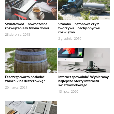
Światłowód – nowoczesne
Szambo – betonowe czy z
rozwiązanie w twoim domu
tworzywa – cechy obydwu
rozwiązań
28 sierpnia, 2018
2 grudnia, 2019
Dlaczego warto posiadać
Internet spowalnia? Wybieramy
zbiornik na deszczówkę?
najlepsze oferty Internetu
światłowodowego
26 marca, 2021
13 lipca, 2020