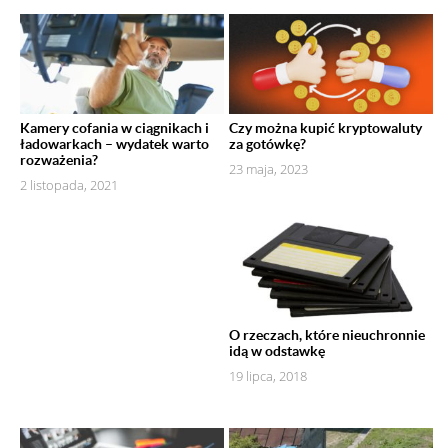
Kamery cofania w ciągnikach i
Czy można kupić kryptowaluty
ładowarkach – wydatek warto
za gotówkę?
rozważenia?
23 maja, 2023
2 listopada, 2021
O rzeczach, które nieuchronnie
idą w odstawkę
19 lipca, 2018