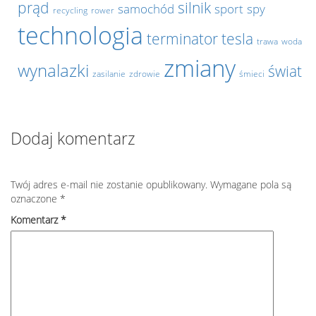
prąd
silnik
samochód
sport
spy
recycling
rower
technologia
terminator
tesla
trawa
woda
zmiany
wynalazki
świat
zasilanie
zdrowie
śmieci
Dodaj komentarz
Twój adres e-mail nie zostanie opublikowany.
Wymagane pola są
oznaczone
*
Komentarz
*