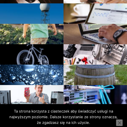
Ta strona korzysta z ciasteczek aby świadczyć usługi na
Facebook
Polityka
Kontakt
Polski.Fitness
Noweczasy.com.pl
Pozyczaj.net
Turystycznie.com.pl
najwyższym poziomie. Dalsze korzystanie ze strony oznacza,
prywatności
Serwis wykorzystuje pliki cookies. Korzystając ze strony
że zgadzasz się na ich użycie.