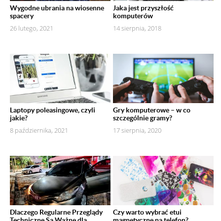
Wygodne ubrania na wiosenne
Jaka jest przyszłość
spacery
komputerów
26 lutego, 2021
14 sierpnia, 2018
Laptopy poleasingowe, czyli
Gry komputerowe – w co
jakie?
szczególnie gramy?
8 października, 2021
17 sierpnia, 2020
Dlaczego Regularne Przeglądy
Czy warto wybrać etui
Techniczne Są Ważne dla
magnetyczne na telefon?