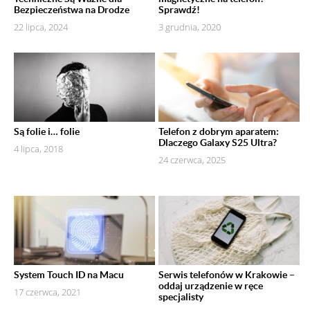
Bezpieczeństwa na Drodze
Sprawdź!
22 lipca, 2024
3 grudnia, 2020
Są folie i… folie
Telefon z dobrym aparatem:
Dlaczego Galaxy S25 Ultra?
4 lipca, 2018
24 czerwca, 2025
System Touch ID na Macu
Serwis telefonów w Krakowie –
oddaj urządzenie w ręce
17 czerwca, 2021
specjalisty