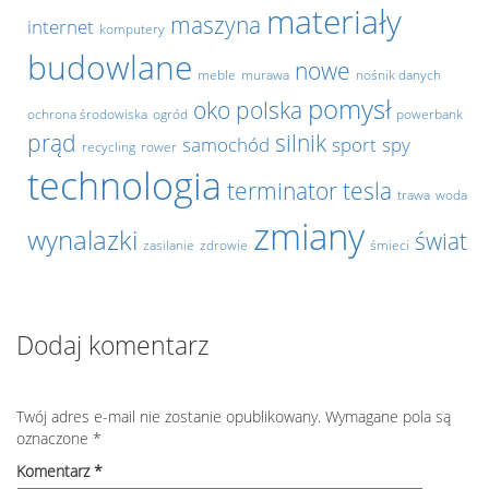
materiały
maszyna
internet
komputery
budowlane
nowe
meble
murawa
nośnik danych
pomysł
oko
polska
ochrona środowiska
ogród
powerbank
prąd
silnik
samochód
sport
spy
recycling
rower
technologia
terminator
tesla
trawa
woda
zmiany
wynalazki
świat
zasilanie
zdrowie
śmieci
Dodaj komentarz
Twój adres e-mail nie zostanie opublikowany.
Wymagane pola są
oznaczone
*
Komentarz
*