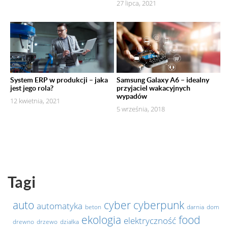
27 lipca, 2021
System ERP w produkcji – jaka
Samsung Galaxy A6 – idealny
jest jego rola?
przyjaciel wakacyjnych
wypadów
12 kwietnia, 2021
5 września, 2018
Tagi
auto
cyber
cyberpunk
automatyka
beton
darnia
dom
ekologia
food
elektryczność
drewno
drzewo
działka