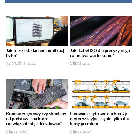
Jak to ze składaniem publikacji
Jaki kabel ISO dla precyzyjnego
było?
rolnictwa warto kupić?
12 grudnia, 2022
5 lipca, 2021
Komputer gotowy czy składany
Innowacje cyfrowe dla branży
od podstaw – na które
motoryzacyjnej są nie tylko dla
rozwiązanie się zdecydować?
klasy premium
5 lipca, 2021
5 lipca, 2021