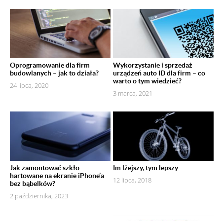
Oprogramowanie dla firm
Wykorzystanie i sprzedaż
budowlanych – jak to działa?
urządzeń auto ID dla firm – co
warto o tym wiedzieć?
24 lipca, 2020
3 marca, 2021
Jak zamontować szkło
Im lżejszy, tym lepszy
hartowane na ekranie iPhone’a
12 lipca, 2018
bez bąbelków?
2 października, 2023