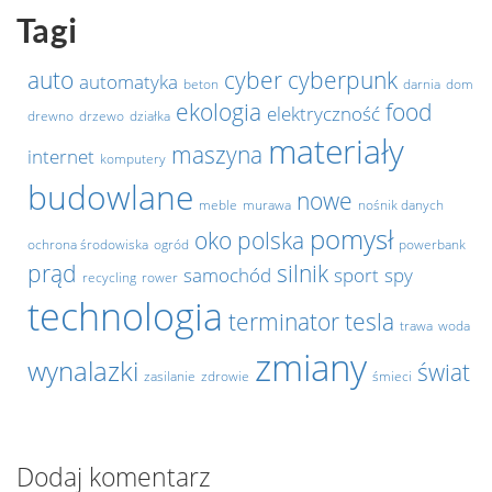
Tagi
auto
cyber
cyberpunk
automatyka
beton
darnia
dom
ekologia
food
elektryczność
drewno
drzewo
działka
materiały
maszyna
internet
komputery
budowlane
nowe
meble
murawa
nośnik danych
pomysł
oko
polska
ochrona środowiska
ogród
powerbank
prąd
silnik
samochód
sport
spy
recycling
rower
technologia
terminator
tesla
trawa
woda
zmiany
wynalazki
świat
zasilanie
zdrowie
śmieci
Dodaj komentarz