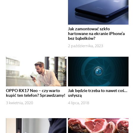
Jak zamontować szkło
hartowane na ekranie iPhone’a
bez bąbelków?
2 października, 2023
OPPO RX17 Neo – czy warto
Jak będzie trzeba to nawet coś…
kupić ten telefon? Sprawdzamy!
usłyszą
3 kwietnia, 2020
4 lipca, 2018