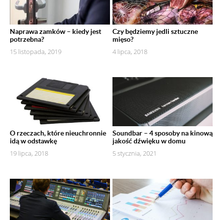
Naprawa zamków – kiedy jest
Czy będziemy jedli sztuczne
potrzebna?
mięso?
15 listopada, 2019
4 lipca, 2018
O rzeczach, które nieuchronnie
Soundbar – 4 sposoby na kinową
idą w odstawkę
jakość dźwięku w domu
19 lipca, 2018
5 stycznia, 2021