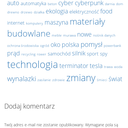
auto
cyber
cyberpunk
automatyka
beton
darnia
dom
ekologia
food
elektryczność
drewno
drzewo
działka
materiały
maszyna
internet
komputery
budowlane
nowe
meble
murawa
nośnik danych
pomysł
oko
polska
ochrona środowiska
ogród
powerbank
prąd
silnik
samochód
sport
spy
recycling
rower
technologia
terminator
tesla
trawa
woda
zmiany
wynalazki
świat
zasilanie
zdrowie
śmieci
Dodaj komentarz
Twój adres e-mail nie zostanie opublikowany.
Wymagane pola są