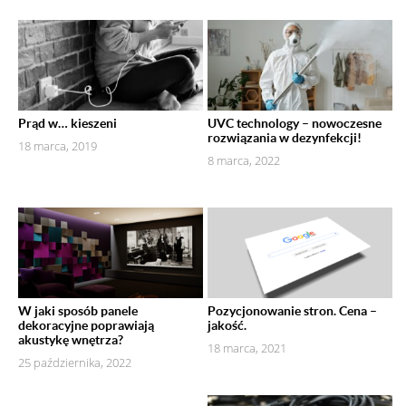
Prąd w… kieszeni
UVC technology – nowoczesne
rozwiązania w dezynfekcji!
18 marca, 2019
8 marca, 2022
W jaki sposób panele
Pozycjonowanie stron. Cena –
dekoracyjne poprawiają
jakość.
akustykę wnętrza?
18 marca, 2021
25 października, 2022