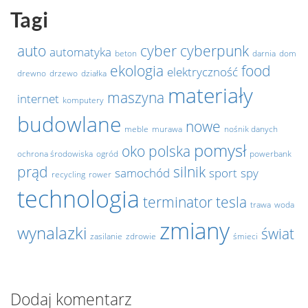
Tagi
auto
cyber
cyberpunk
automatyka
beton
darnia
dom
ekologia
food
elektryczność
drewno
drzewo
działka
materiały
maszyna
internet
komputery
budowlane
nowe
meble
murawa
nośnik danych
pomysł
oko
polska
ochrona środowiska
ogród
powerbank
prąd
silnik
samochód
sport
spy
recycling
rower
technologia
terminator
tesla
trawa
woda
zmiany
wynalazki
świat
zasilanie
zdrowie
śmieci
Dodaj komentarz