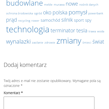
budowlane
nowe
meble
murawa
nośnik danych
pomysł
oko
polska
ochrona środowiska
ogród
powerbank
prąd
silnik
samochód
sport
spy
recycling
rower
technologia
terminator
tesla
trawa
woda
zmiany
wynalazki
świat
zasilanie
zdrowie
śmieci
Dodaj komentarz
Twój adres e-mail nie zostanie opublikowany.
Wymagane pola są
oznaczone
*
Komentarz
*