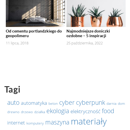
Od cementu portlandzkiego do
Najmodniejsze doniczki
geopolimeru
ozdobne – 5 inspiracji
11 lipca, 2018
25 października, 2022
Tagi
auto
cyber
cyberpunk
automatyka
beton
darnia
dom
ekologia
food
elektryczność
drewno
drzewo
działka
materiały
maszyna
internet
komputery