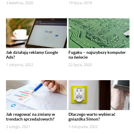
3 kwietnia, 2020
19 lipca, 2018
Jak działają reklamy Google
Fugaku – najszybszy komputer
Ads?
na świecie
1 sierpnia, 2022
22 lipca, 2020
Jak reagować na zmiany w
Dlaczego warto wybierać
trendach sprzedażowych?
gniazdka Simon?
2 lutego, 2021
1 listopada, 2022