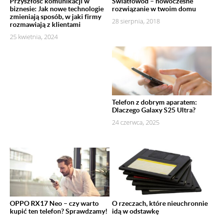
Przyszłość komunikacji w
Światłowód – nowoczesne
biznesie: Jak nowe technologie
rozwiązanie w twoim domu
zmieniają sposób, w jaki firmy
28 sierpnia, 2018
rozmawiają z klientami
25 kwietnia, 2024
Telefon z dobrym aparatem:
Dlaczego Galaxy S25 Ultra?
24 czerwca, 2025
OPPO RX17 Neo – czy warto
O rzeczach, które nieuchronnie
kupić ten telefon? Sprawdzamy!
idą w odstawkę