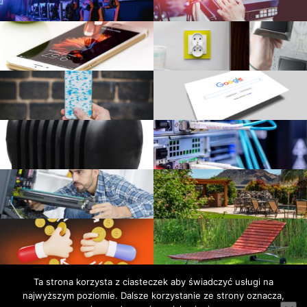
Ta strona korzysta z ciasteczek aby świadczyć usługi na
Facebook
Polityka
Kontakt
Polski.Fitness
Noweczasy.com.pl
Pozyczaj.net
Turystycznie.com.pl
najwyższym poziomie. Dalsze korzystanie ze strony oznacza,
prywatności
Serwis wykorzystuje pliki cookies. Korzystając ze strony