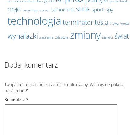
oko
polska
ochrona środowiska
ogród
powerbank
prąd
silnik
samochód
sport
spy
recycling
rower
technologia
terminator
tesla
trawa
woda
zmiany
wynalazki
świat
zasilanie
zdrowie
śmieci
Dodaj komentarz
Twój adres e-mail nie zostanie opublikowany.
Wymagane pola są
oznaczone
*
Komentarz
*