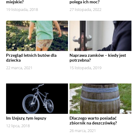
miejskie?
polega ich moc?
19 listopada, 2018
27 listopada, 2022
Przegląd letnich butów dla
Naprawa zamków – kiedy jest
dziecka
potrzebna?
22 marca, 2021
15 listopada, 2019
Im lżejszy, tym lepszy
Dlaczego warto posiadać
zbiornik na deszczówkę?
12 lipca, 2018
26 marca, 2021