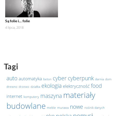
Są folie i… folie
4 lipca, 2018
Tagi
auto
cyber
cyberpunk
automatyka
beton
darnia
dom
ekologia
food
elektryczność
drewno
drzewo
działka
materiały
maszyna
internet
komputery
budowlane
nowe
meble
murawa
nośnik danych
pomysł