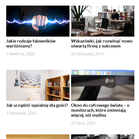
Jakie rodzaje falowników
Wskazówki, jak rozwinąć nowo
wyróżniamy?
otwartą firmę z sukcesem
1 kwietnia, 2020
26 listopada, 2019
Jak urządzić sypialnię dla gości?
Okno do cyfrowego świata – o
monitorach, które zmieniają
1 listopada, 2022
więcej, niż myślisz
25 lipca, 2025