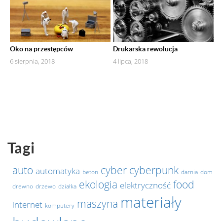
Oko na przestępców
Drukarska rewolucja
6 sierpnia, 2018
4 lipca, 2018
Tagi
auto
cyber
cyberpunk
automatyka
beton
darnia
dom
ekologia
food
elektryczność
drewno
drzewo
działka
materiały
maszyna
internet
komputery