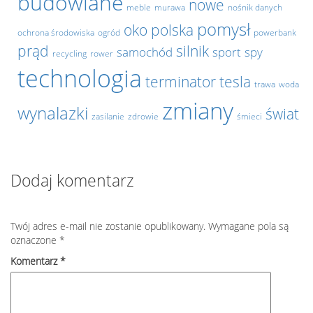
budowlane
nowe
meble
murawa
nośnik danych
pomysł
oko
polska
ochrona środowiska
ogród
powerbank
prąd
silnik
samochód
sport
spy
recycling
rower
technologia
terminator
tesla
trawa
woda
zmiany
wynalazki
świat
zasilanie
zdrowie
śmieci
Dodaj komentarz
Twój adres e-mail nie zostanie opublikowany.
Wymagane pola są
oznaczone
*
Komentarz
*