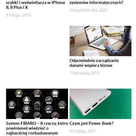
szybki i wyświetlacza w iPhone
systemów informatycznych?
8, 8 Plus i X
24 października, 2022
6 lutego, 2023
Odpowiednie zarządzanie
danymi wspiera biznes
7 listopada, 2019
System FIBARO – 8 rzeczy, które
Czym jest Power Bank?
powinieneś wiedzieć o
25 lutego, 2021
najbardziej rozbudowanym