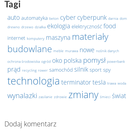
Tagi
auto
cyber
cyberpunk
automatyka
beton
darnia
dom
ekologia
food
elektryczność
drewno
drzewo
działka
materiały
maszyna
internet
komputery
budowlane
nowe
meble
murawa
nośnik danych
pomysł
oko
polska
ochrona środowiska
ogród
powerbank
prąd
silnik
samochód
sport
spy
recycling
rower
technologia
terminator
tesla
trawa
woda
zmiany
wynalazki
świat
zasilanie
zdrowie
śmieci
Dodaj komentarz