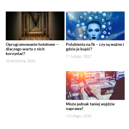
Oprogramowanie hotelowe —
Polubienia na fb – czy są ważne i
dlaczego warto z nich
gdzie je kupić?
korzystać?
11 lutego, 2022
29 września, 2020
Może jednak taniej wyjdzie
naprawa?
12 lutego, 2020