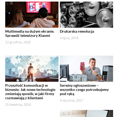
Multimedia na dużym ekranie.
Drukarska rewolucja
Sprawdź telewizory Xiaomi
4 lipca, 2018
22 grudnia, 2020
Przyszłość komunikacji w
Serwisy ogłoszeniowe –
biznesie: Jak nowe technologie
wszystko czego potrzebujemy
zmieniają sposób, w jaki firmy
pod ręką
rozmawiają z klientami
4 stycznia, 2021
25 kwietnia, 2024