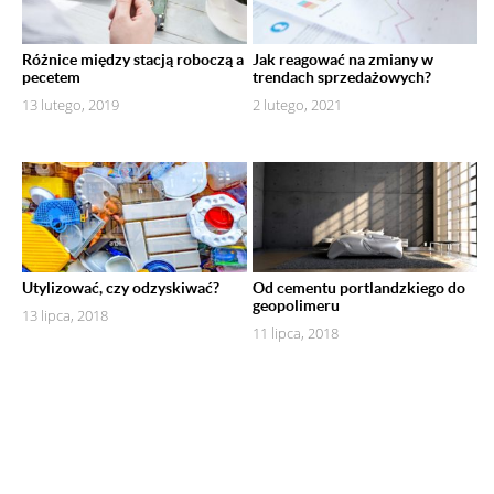
Różnice między stacją roboczą a
Jak reagować na zmiany w
pecetem
trendach sprzedażowych?
13 lutego, 2019
2 lutego, 2021
Utylizować, czy odzyskiwać?
Od cementu portlandzkiego do
geopolimeru
13 lipca, 2018
11 lipca, 2018