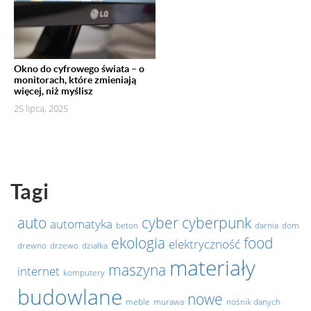
Okno do cyfrowego świata – o
monitorach, które zmieniają
więcej, niż myślisz
25 lipca, 2025
Tagi
auto
cyber
cyberpunk
automatyka
beton
darnia
dom
ekologia
food
elektryczność
drewno
drzewo
działka
materiały
maszyna
internet
komputery
budowlane
nowe
meble
murawa
nośnik danych