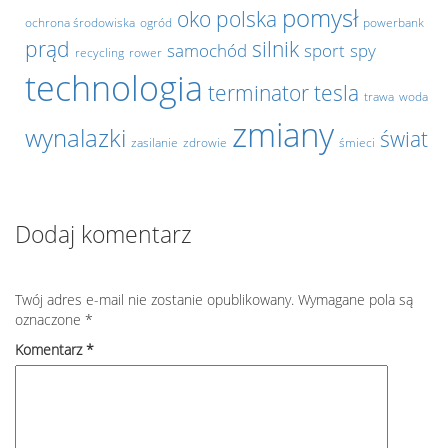
pomysł
oko
polska
ochrona środowiska
ogród
powerbank
prąd
silnik
samochód
sport
spy
recycling
rower
technologia
terminator
tesla
trawa
woda
zmiany
wynalazki
świat
zasilanie
zdrowie
śmieci
Dodaj komentarz
Twój adres e-mail nie zostanie opublikowany.
Wymagane pola są
oznaczone
*
Komentarz
*