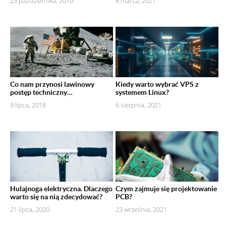
23 października, 2019
8 marca, 2021
Co nam przynosi lawinowy
Kiedy warto wybrać VPS z
postęp techniczny…
systemem Linux?
9 lipca, 2018
6 sierpnia, 2021
Hulajnoga elektryczna. Dlaczego
Czym zajmuje się projektowanie
warto się na nią zdecydować?
PCB?
21 lipca, 2020
23 września, 2021