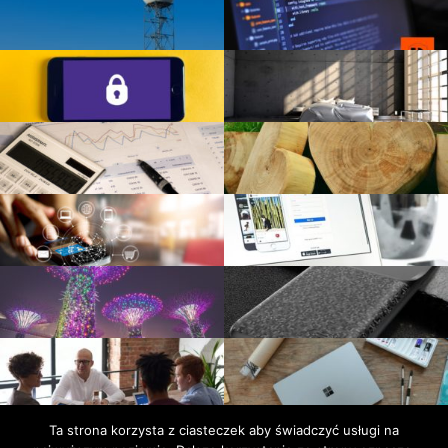
Ta strona korzysta z ciasteczek aby świadczyć usługi na
Facebook
Polityka
Kontakt
Polski.Fitness
Noweczasy.com.pl
Pozyczaj.net
Turystycznie.com.pl