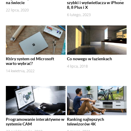
na świecie
szybki i wyświetlacza w iPhone
8, 8 Plus i X
22 lipca, 2020
6 lutego, 2023
Który system od Microsoft
Co nowego w łazienkach
warto wybrać?
4 lipca, 2018
14 kwietnia, 2022
Programowanie interaktywne w
Ranking najlepszych
systemie CAM
telewizorów 4K