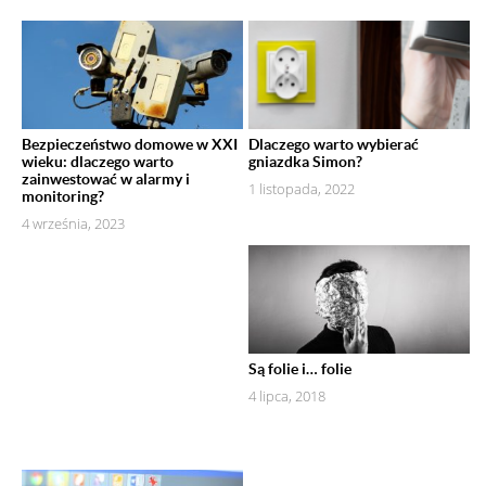
Bezpieczeństwo domowe w XXI
Dlaczego warto wybierać
wieku: dlaczego warto
gniazdka Simon?
zainwestować w alarmy i
1 listopada, 2022
monitoring?
4 września, 2023
Są folie i… folie
4 lipca, 2018