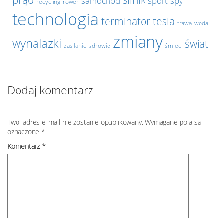
prąd
silnik
samochód
sport
spy
recycling
rower
technologia
terminator
tesla
trawa
woda
zmiany
wynalazki
świat
zasilanie
zdrowie
śmieci
Dodaj komentarz
Twój adres e-mail nie zostanie opublikowany.
Wymagane pola są
oznaczone
*
Komentarz
*