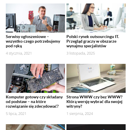
Serwisy ogłoszeniowe –
Polski rynek outsourcingu IT.
wszystko czego potrzebujemy
Przegląd graczy w obszarze
pod ręką
wynajmu specjalistów
4 stycznia, 2021
3 listopada, 2025
Komputer gotowy czy składany
Strona WWW czy bez WWW?
od podstaw – na które
Którą wersję wybrać dla swojej
rozwiązanie się zdecydować?
witryny?
5 lipca, 2021
1 sierpnia, 2024