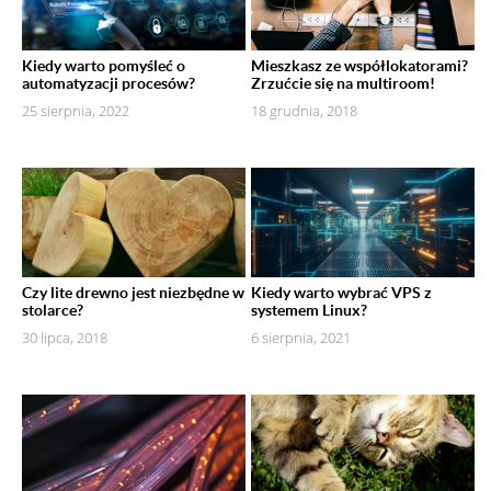
Kiedy warto pomyśleć o
Mieszkasz ze współlokatorami?
automatyzacji procesów?
Zrzućcie się na multiroom!
25 sierpnia, 2022
18 grudnia, 2018
Czy lite drewno jest niezbędne w
Kiedy warto wybrać VPS z
stolarce?
systemem Linux?
30 lipca, 2018
6 sierpnia, 2021