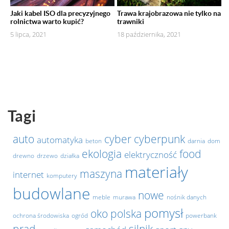
Jaki kabel ISO dla precyzyjnego
Trawa krajobrazowa nie tylko na
rolnictwa warto kupić?
trawniki
5 lipca, 2021
18 października, 2021
Tagi
auto
cyber
cyberpunk
automatyka
beton
darnia
dom
ekologia
food
elektryczność
drewno
drzewo
działka
materiały
maszyna
internet
komputery
budowlane
nowe
meble
murawa
nośnik danych
pomysł
oko
polska
ochrona środowiska
ogród
powerbank