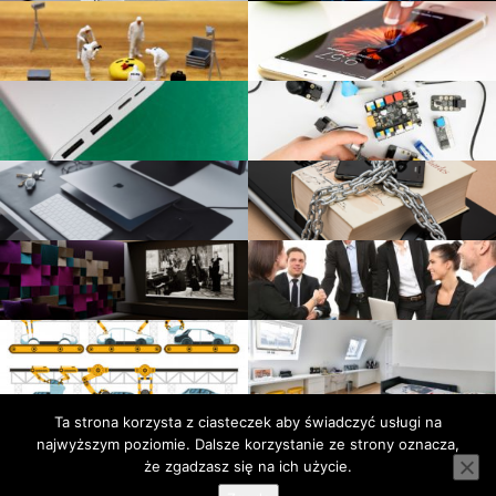
Ta strona korzysta z ciasteczek aby świadczyć usługi na
Facebook
Polityka
Kontakt
Polski.Fitness
Noweczasy.com.pl
Pozyczaj.net
Turystycznie.com.pl
najwyższym poziomie. Dalsze korzystanie ze strony oznacza,
prywatności
Serwis wykorzystuje pliki cookies. Korzystając ze strony
że zgadzasz się na ich użycie.
wyrażasz zgodę na wykorzystywanie plików cookies.
dowiedz