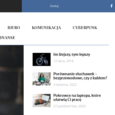
Szukaj
BIURO
KOMUNIKACJA
CYBERPUNK
INANSE
Im lżejszy, tym lepszy
12 lipca, 2018
Porównanie słuchawek –
bezprzewodowe, czy z kablem?
4 sierpnia, 2022
Pokrowce na laptopa, które
ułatwią Ci pracę
27 października, 2020