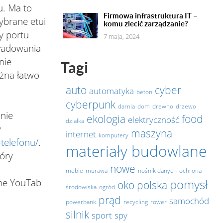
u. Ma to
Firmowa infrastruktura IT –
ybrane etui
komu zlecić zarządzanie?
y portu
7 maja, 2024
 ładowania
nie
Tagi
żna łatwo
auto
cyber
automatyka
beton
cyberpunk
darnia
dom
drewno
drzewo
nie
ekologia
food
elektryczność
działka
y
maszyna
internet
komputery
-telefonu/
.
materiały budowlane
óry
nowe
meble
murawa
nośnik danych
ochrona
ine YouTab
pomysł
oko
polska
środowiska
ogród
prąd
samochód
powerbank
recycling
rower
silnik
sport
spy