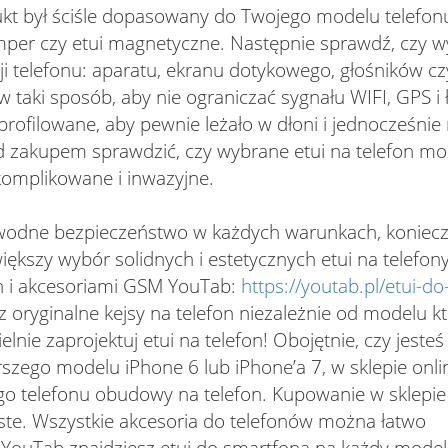
ukt był ściśle dopasowany do Twojego modelu telefon
umper czy etui magnetyczne. Następnie sprawdź, czy w
ji telefonu: aparatu, ekranu dotykowego, głośników cz
w taki sposób, aby nie ograniczać sygnału WIFI, GPS i
rofilowane, aby pewnie leżało w dłoni i jednocześnie 
d zakupem sprawdzić, czy wybrane etui na telefon mo
komplikowane i inwazyjne.
awodne bezpieczeństwo w każdych warunkach, koniecz
iększy wybór solidnych i estetycznych etui na telefon
on i akcesoriami GSM YouTab:
https://youtab.pl/etui-do
 oryginalne kejsy na telefon niezależnie od modelu kt
ie zaprojektuj etui na telefon! Obojętnie, czy jesteś
ego modelu iPhone 6 lub iPhone’a 7, w sklepie onl
ego telefonu obudowy na telefon. Kupowanie w sklepie
roste. Wszystkie akcesoria do telefonów można łatwo