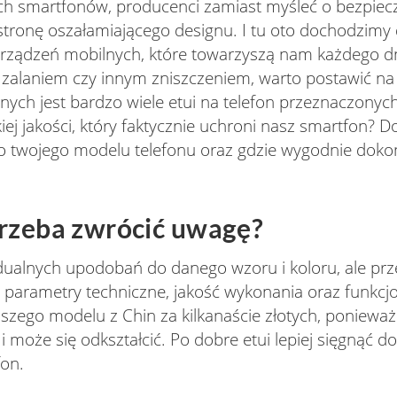
ch smartfonów, producenci zamiast myśleć o bezpiec
w stronę oszałamiającego designu. I tu oto dochodzimy
 urządzeń mobilnych, które towarzyszą nam każdego d
zalaniem czy innym zniszczeniem, warto postawić na 
ych jest bardzo wiele etui na telefon przeznaczonych
ej jakości, który faktycznie uchroni nasz smartfon? D
do twojego modelu telefonu oraz gdzie wygodnie doko
trzeba zwrócić uwagę?
idualnych upodobań do danego wzoru i koloru, ale pr
parametry techniczne, jakość wykonania oraz funkcj
szego modelu z Chin za kilkanaście złotych, ponieważ 
 może się odkształcić. Po dobre etui lepiej sięgnąć do
fon.