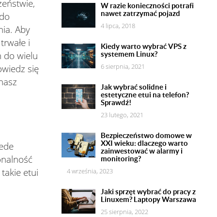
zeństwie,
W razie konieczności potrafi
nawet zatrzymać pojazd
 do
4 lipca, 2018
nia. Aby
trwałe i
Kiedy warto wybrać VPS z
 do wielu
systemem Linux?
6 sierpnia, 2021
owiedz się
nasz
Jak‌ ‌wybrać‌ ‌solidne‌ ‌i‌
‌estetyczne‌ ‌etui‌ ‌na‌ ‌telefon?‌
‌Sprawdź!‌ ‌
23 lutego, 2021
Bezpieczeństwo domowe w
XXI wieku: dlaczego warto
zede
zainwestować w alarmy i
onalność
monitoring?
takie etui
4 września, 2023
Jaki sprzęt wybrać do pracy z
Linuxem? Laptopy Warszawa
25 sierpnia, 2022