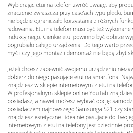
Wybierając etui na telefon zwróć uwagę, aby prod
znaczenie zwłaszcza przy case’ach typu plecki, b
nie będzie ograniczało korzystania z różnych funkc
ładowania. Etui na telefon musi być też wykonane 
indukcyjnego. Cienkie etui powinno być dobrze wyp
pogrubiało całego urządzenia. Do tego warto prze
myć i czy jego montaż i demontaż nie będą zbyt s
Jeżeli chcesz zapewnić swojemu urządzeniu niez
dobierz do niego pasujące etui na smartfona. Najw
znajdziesz w sklepie internetowym z etui na telef
W profesjonalnym sklepie online YouTab znajdziesz
posiadasz, a nawet możesz wybrać opcję: samodzieln
posiadaczem najnowszego Samsunga S21 czy starsz
znajdziesz estetyczne i idealnie pasujące do Twoj
internetowym z etui na telefony jest dziecinnie p