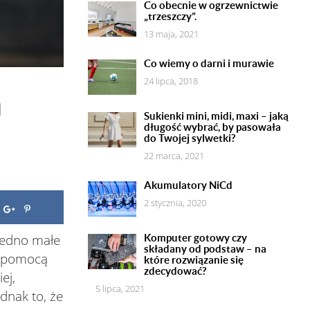
Co obecnie w ogrzewnictwie
„trzeszczy”.
13 maja, 2021
Co wiemy o darni i murawie
24 lipca, 2018
‌
Sukienki mini, midi, maxi – jaką
długość wybrać, by pasowała
do Twojej sylwetki?
22 marca, 2021
Akumulatory NiCd
2 stycznia, 2020
 jedno małe
Komputer gotowy czy
składany od podstaw – na
a pomocą
które rozwiązanie się
zdecydować?
ej,
5 lipca, 2021
dnak to, że