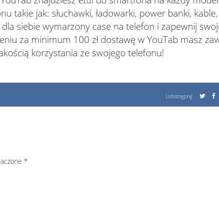
YouTab znajdziesz etui do smartfona na każdy model
u takie jak: słuchawki, ładowarki, power banki, kable,
w dla siebie wymarzony case na telefon i zapewnij sw
ieniu za minimum 100 zł dostawę w YouTab masz zaws
akością korzystania ze swojego telefonu!
Udostępnij:
naczone
*