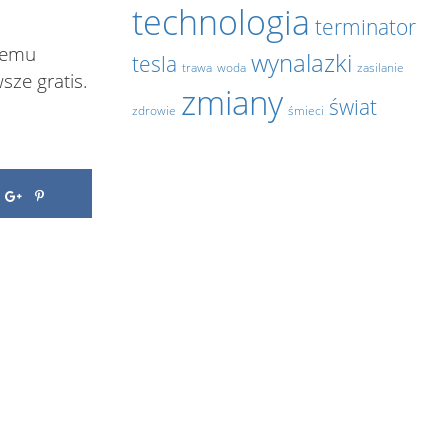
technologia
terminator
ojemu
wynalazki
tesla
trawa
woda
zasilanie
ze gratis.
zmiany
świat
zdrowie
śmieci