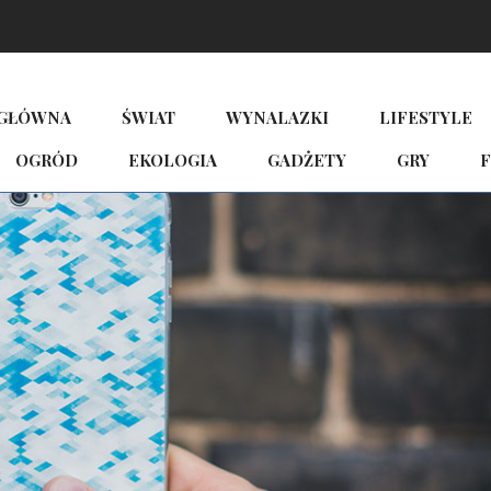
 GŁÓWNA
ŚWIAT
WYNALAZKI
LIFESTYLE
OGRÓD
EKOLOGIA
GADŻETY
GRY
F