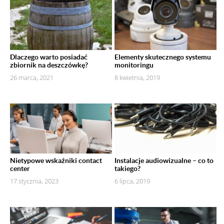
Dlaczego warto posiadać
Elementy skutecznego systemu
zbiornik na deszczówkę?
monitoringu
26 marca, 2021
8 kwietnia, 2019
Nietypowe wskaźniki contact
Instalacje audiowizualne – co to
center
takiego?
17 stycznia, 2023
6 lipca, 2019