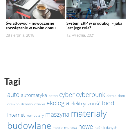
Światłowód – nowoczesne
System ERP w produkcji – jaka
rozwiązanie w twoim domu
jest jego rola?
28 sierpnia, 2018
12 kwietnia, 2021
Tagi
auto
cyber
cyberpunk
automatyka
beton
darnia
dom
ekologia
food
elektryczność
drewno
drzewo
działka
materiały
maszyna
internet
komputery
budowlane
nowe
meble
murawa
nośnik danych