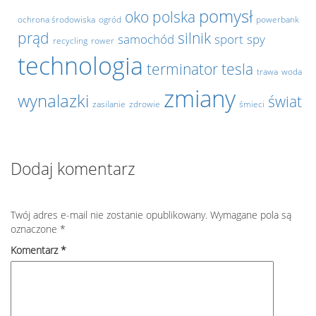
pomysł
oko
polska
ochrona środowiska
ogród
powerbank
prąd
silnik
samochód
sport
spy
recycling
rower
technologia
terminator
tesla
trawa
woda
zmiany
wynalazki
świat
zasilanie
zdrowie
śmieci
Dodaj komentarz
Twój adres e-mail nie zostanie opublikowany.
Wymagane pola są
oznaczone
*
Komentarz
*