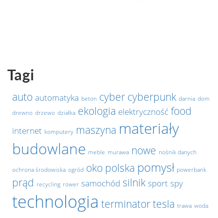
Tagi
auto
cyber
cyberpunk
automatyka
beton
darnia
dom
ekologia
food
elektryczność
drewno
drzewo
działka
materiały
maszyna
internet
komputery
budowlane
nowe
meble
murawa
nośnik danych
pomysł
oko
polska
ochrona środowiska
ogród
powerbank
prąd
silnik
samochód
sport
spy
recycling
rower
technologia
terminator
tesla
trawa
woda