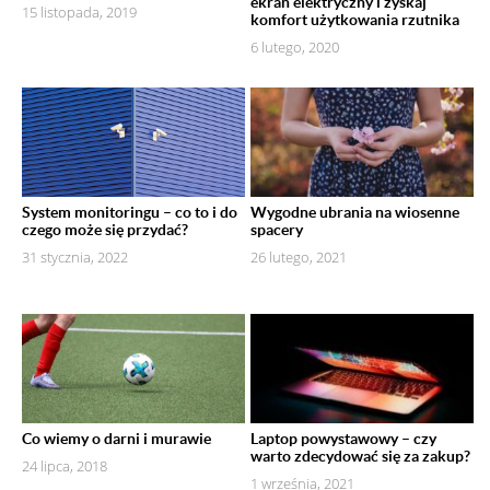
ekran elektryczny i zyskaj
15 listopada, 2019
komfort użytkowania rzutnika
6 lutego, 2020
System monitoringu – co to i do
Wygodne ubrania na wiosenne
czego może się przydać?
spacery
31 stycznia, 2022
26 lutego, 2021
Co wiemy o darni i murawie
Laptop powystawowy – czy
warto zdecydować się za zakup?
24 lipca, 2018
1 września, 2021