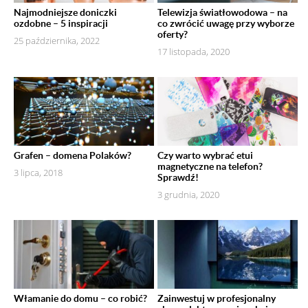
Najmodniejsze doniczki
Telewizja światłowodowa – na
ozdobne – 5 inspiracji
co zwrócić uwagę przy wyborze
oferty?
25 października, 2022
17 listopada, 2020
Grafen – domena Polaków?
Czy warto wybrać etui
magnetyczne na telefon?
3 lipca, 2018
Sprawdź!
3 grudnia, 2020
Włamanie do domu – co robić?
Zainwestuj w profesjonalny