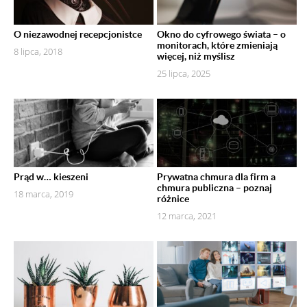
O niezawodnej recepcjonistce
Okno do cyfrowego świata – o
monitorach, które zmieniają
8 lipca, 2018
więcej, niż myślisz
25 lipca, 2025
Prąd w… kieszeni
Prywatna chmura dla firm a
chmura publiczna – poznaj
18 marca, 2019
różnice
12 marca, 2021