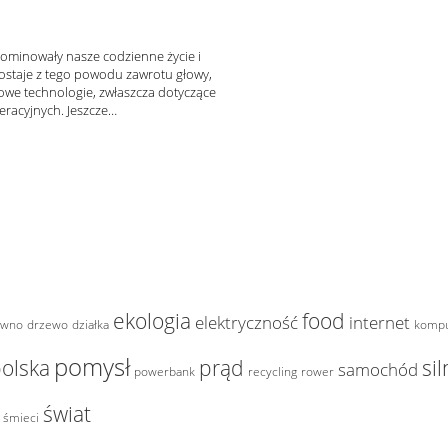
ominowały nasze codzienne życie i
dostaje z tego powodu zawrotu głowy,
 nowe technologie, zwłaszcza dotyczące
racyjnych. Jeszcze…
ekologia
food
elektryczność
internet
ewno
drzewo
działka
kompu
pomysł
olska
prąd
sil
samochód
powerbank
recycling
rower
świat
śmieci