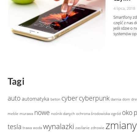
4 lipca, 2018
Smartfony zd
część z nas 
jeśli idzie o
systemów ope
Tagi
auto
cyber
cyberpunk
automatyka
beton
darnia
dom
dr
nowe
oko
p
meble
murawa
nośnik danych
ochrona środowiska
ogród
zmiany
wynalazki
tesla
trawa
woda
zasilanie
zdrowie