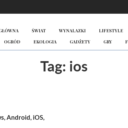
 GŁÓWNA
ŚWIAT
WYNALAZKI
LIFESTYLE
OGRÓD
EKOLOGIA
GADŻETY
GRY
F
Tag:
ios
, Android, iOS,