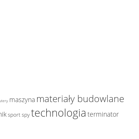
materiały budowlane
maszyna
tery
technologia
nik
terminator
sport
spy