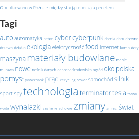
Opublikowano w
Różnice między stacją roboczą a pecetem
Nawigacja
Tagi
wpisu
auto
cyber
cyberpunk
automatyka
beton
darnia
dom
drewno
ekologia
food
elektryczność
internet
drzewo
działka
komputery
materiały budowlane
maszyna
meble
nowe
oko
polska
murawa
nośnik danych
ochrona środowiska
ogród
pomysł
prąd
silnik
samochód
powerbank
recycling
rower
technologia
terminator
tesla
sport
spy
trawa
zmiany
wynalazki
świat
woda
zasilanie
zdrowie
śmieci
Facebook
Polityka
Kontakt
Polski.Fitness
Noweczasy.com.pl
Pozyczaj.net
Turystycznie.com.pl
prywatności