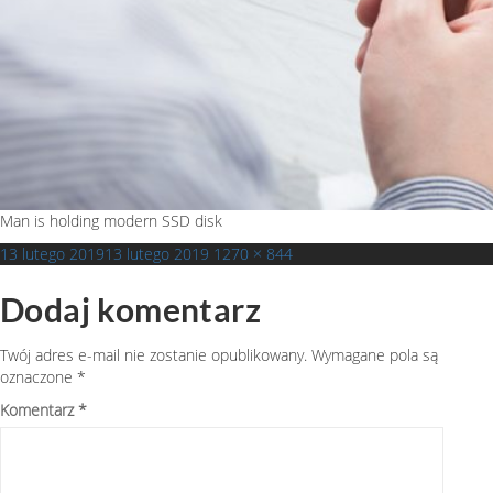
Man is holding modern SSD disk
Opublikowano
Pełny
13 lutego 2019
13 lutego 2019
1270 × 844
rozmiar
Dodaj komentarz
Twój adres e-mail nie zostanie opublikowany.
Wymagane pola są
oznaczone
*
Komentarz
*