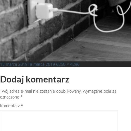
Opublikowano
Pełny
18 marca 2019
18 marca 2019
6250 × 4296
rozmiar
Dodaj komentarz
Twój adres e-mail nie zostanie opublikowany.
Wymagane pola są
oznaczone
*
Komentarz
*