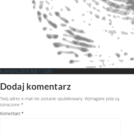
Opublikowano
Pełny
6 sierpnia 2018
908 × 1280
rozmiar
Dodaj komentarz
Twój adres e-mail nie zostanie opublikowany.
Wymagane pola są
oznaczone
*
Komentarz
*