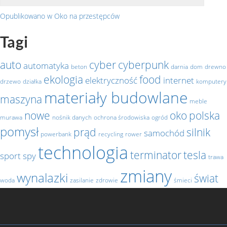
Opublikowano w
Oko na przestępców
Nawigacja
Tagi
wpisu
auto
cyber
cyberpunk
automatyka
beton
darnia
dom
drewno
ekologia
food
elektryczność
internet
drzewo
działka
komputery
materiały budowlane
maszyna
meble
nowe
oko
polska
murawa
nośnik danych
ochrona środowiska
ogród
pomysł
prąd
silnik
samochód
powerbank
recycling
rower
technologia
terminator
tesla
sport
spy
trawa
zmiany
wynalazki
świat
woda
zasilanie
zdrowie
śmieci
Facebook
Polityka
Kontakt
Polski.Fitness
Noweczasy.com.pl
Pozyczaj.net
Turystycznie.com.pl
prywatności