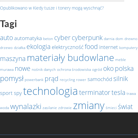
Opublikowano w
Kiedy tusze i tonery mogą wyschnąć?
Nawigacja
Tagi
wpisu
auto
cyber
cyberpunk
automatyka
beton
darnia
dom
drewno
ekologia
food
elektryczność
internet
drzewo
działka
komputery
materiały budowlane
maszyna
meble
nowe
oko
polska
murawa
nośnik danych
ochrona środowiska
ogród
pomysł
prąd
silnik
samochód
powerbank
recycling
rower
technologia
terminator
tesla
sport
spy
trawa
zmiany
wynalazki
świat
woda
zasilanie
zdrowie
śmieci
Facebook
Polityka
Kontakt
Polski.Fitness
Noweczasy.com.pl
Pozyczaj.net
Turystycznie.com.pl
prywatności