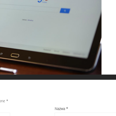
zone
*
Nazwa
*