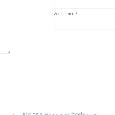
Adres e-mail
*
.
ekologia
food
elektryczność
internet