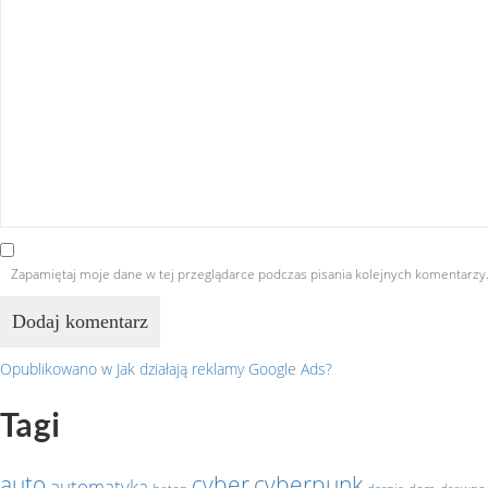
Zapamiętaj moje dane w tej przeglądarce podczas pisania kolejnych komentarzy
Opublikowano w
Jak działają reklamy Google Ads?
Nawigacja
Tagi
wpisu
auto
cyber
cyberpunk
automatyka