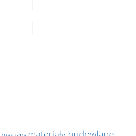
materiały budowlane
maszyna