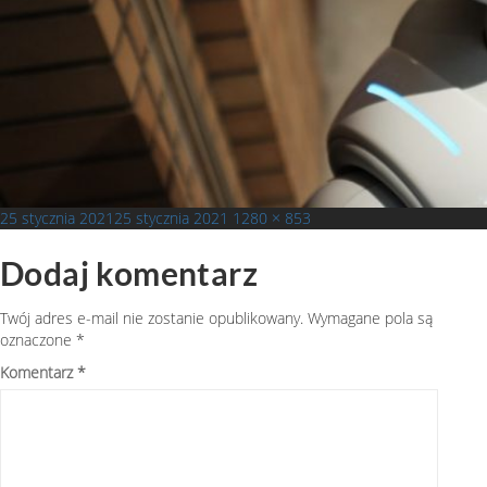
Opublikowano
Pełny
25 stycznia 2021
25 stycznia 2021
1280 × 853
rozmiar
Dodaj komentarz
Twój adres e-mail nie zostanie opublikowany.
Wymagane pola są
oznaczone
*
Komentarz
*