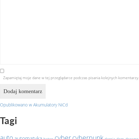
Zapamiętaj moje dane w tej przeglądarce podczas pisania kolejnych komentarzy
Opublikowano w
Akumulatory NiCd
Nawigacja
Tagi
wpisu
auto
cyber
cyberpunk
automatyka
beton
darnia
dom
drewno