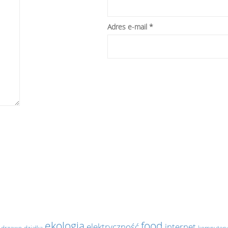
Adres e-mail
*
.
ekologia
food
elektryczność
internet
drzewo
działka
komputer