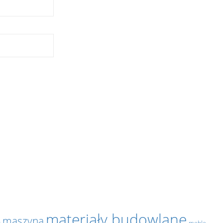
materiały budowlane
maszyna
y
meble