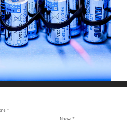
zone
*
Nazwa
*