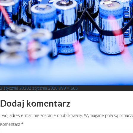
Opublikowano
Pełny
2 stycznia 2020
2 stycznia 2020
999 × 666
rozmiar
Dodaj komentarz
Twój adres e-mail nie zostanie opublikowany.
Wymagane pola są oznac
Komentarz
*