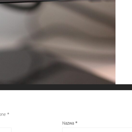
zone
*
Nazwa
*