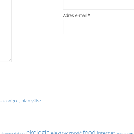
Adres e-mail
*
.
ją więcej, niż myślisz
ekologia
food
elektryczność
internet
drzewo
działka
komputer