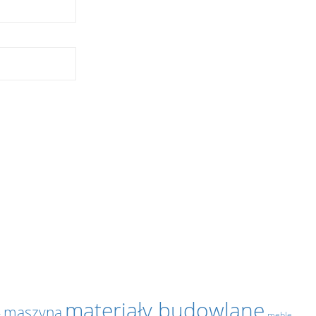
materiały budowlane
maszyna
y
meble