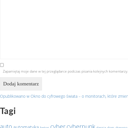
Zapamiętaj moje dane w tej przeglądarce podczas pisania kolejnych komentarzy
Opublikowano w
Okno do cyfrowego świata – o monitorach, które zmienia
Nawigacja
Tagi
wpisu
auto
cyber
cyberpunk
automatyka
beton
darnia
dom
drewno