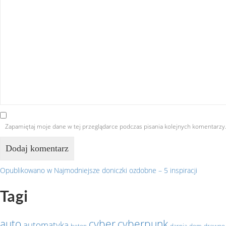
Zapamiętaj moje dane w tej przeglądarce podczas pisania kolejnych komentarzy
Opublikowano w
Najmodniejsze doniczki ozdobne – 5 inspiracji
Nawigacja
Tagi
wpisu
auto
cyber
cyberpunk
automatyka
beton
darnia
dom
drewno