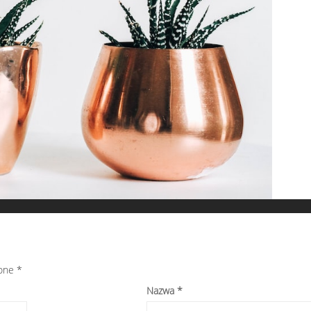
zone
*
Nazwa
*