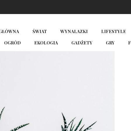
 GŁÓWNA
ŚWIAT
WYNALAZKI
LIFESTYLE
OGRÓD
EKOLOGIA
GADŻETY
GRY
F