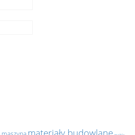
materiały budowlane
maszyna
y
meble