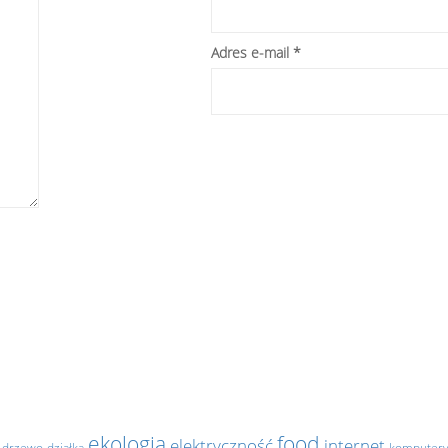
Adres e-mail
*
.
ekologia
food
elektryczność
internet
drzewo
działka
komputer