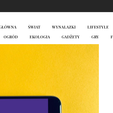
 GŁÓWNA
ŚWIAT
WYNALAZKI
LIFESTYLE
OGRÓD
EKOLOGIA
GADŻETY
GRY
F