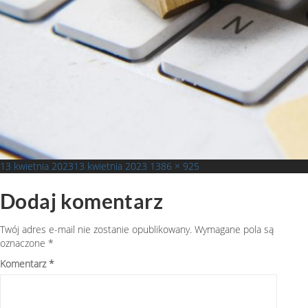
Opublikowano
Pełny
13 kwietnia 2023
13 kwietnia 2023
1386 × 925
rozmiar
Dodaj komentarz
Twój adres e-mail nie zostanie opublikowany.
Wymagane pola są
oznaczone
*
Komentarz
*